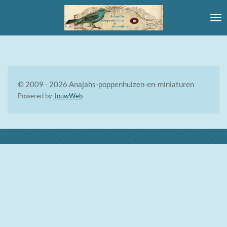
Ga
direct
naar
de
hoofdinhoud
© 2009 - 2026 Anajahs-poppenhuizen-en-miniaturen
Powered by
JouwWeb